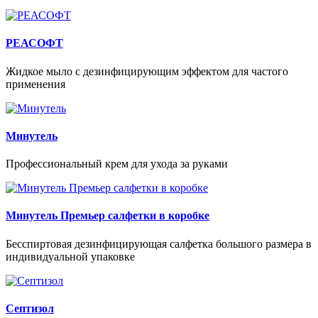
РЕАСОФТ
Жидкое мыло с дезинфицирующим эффектом для частого
применения
Минутель
Профессиональный крем для ухода за руками
Минутель Премьер салфетки в коробке
Бесспиртовая дезинфицирующая салфетка большого размера в
индивидуальной упаковке
Септизол