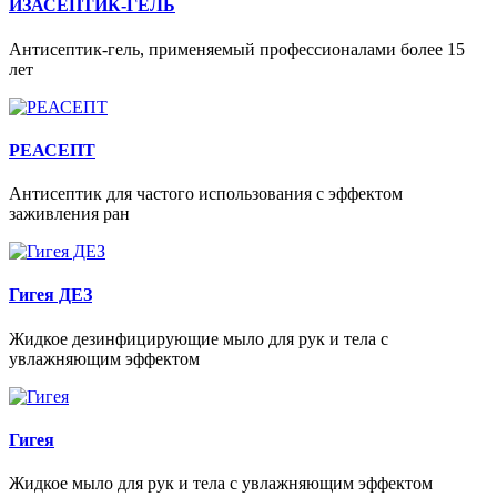
ИЗАСЕПТИК-ГЕЛЬ
Антисептик-гель, применяемый профессионалами более 15
лет
РЕАСЕПТ
Антисептик для частого использования с эффектом
заживления ран
Гигея ДЕЗ
Жидкое дезинфицирующие мыло для рук и тела с
увлажняющим эффектом
Гигея
Жидкое мыло для рук и тела с увлажняющим эффектом