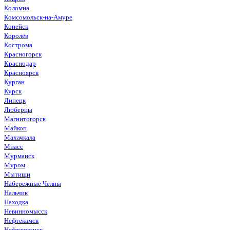
Коломна
Комсомольск-на-Амуре
Копейск
Королёв
Кострома
Красногорск
Краснодар
Красноярск
Курган
Курск
Липецк
Люберцы
Магнитогорск
Майкоп
Махачкала
Миасс
Мурманск
Муром
Мытищи
Набережные Челны
Нальчик
Находка
Невинномысск
Нефтекамск
Нефтеюганск