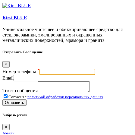
Kirsi BLUE
Универсальное чистящее и обезжиривающее средство для
стеклокерамики, эмалированных и окрашенных
металлических поверхностей, мрамора и гранита
Отправить Сообщение
×
*
Номер телефона
Email
Текст сообщения
Согласен с
политикой обработки персональных данных
Отправить
Выбрать регион
×
Абакан