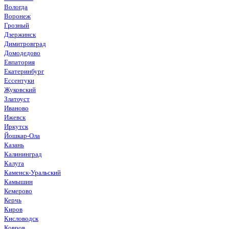
Вологда
Воронеж
Грозный
Дзержинск
Димитровград
Домодедово
Евпатория
Екатеринбург
Ессентуки
Жуковский
Златоуст
Иваново
Ижевск
Иркутск
Йошкар-Ола
Казань
Калининград
Калуга
Каменск-Уральский
Камышин
Кемерово
Керчь
Киров
Кисловодск
Ковров