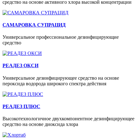
средство на основе активного хлора высокой концентрации
САМАРОВКА СУПРАЦИД
Универсальное профессиональное дезинфицирующие
средство
РЕАДЕЗ ОКСИ
Универсальное дезинфицирующее средство на основе
пероксида водорода широкого спектра действия
РЕАДЕЗ ПЛЮС
Высокотехнологичное двухкомпонентное дезинфицирующее
средство на основе диоксида хлора