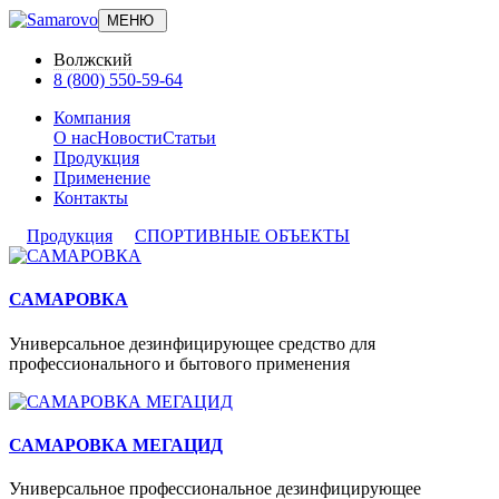
МЕНЮ
Волжский
8 (800) 550-59-64
Компания
О нас
Новости
Статьи
Продукция
Применение
Контакты
Продукция
СПОРТИВНЫЕ ОБЪЕКТЫ
САМАРОВКА
Универсальное дезинфицирующее средство для
профессионального и бытового применения
САМАРОВКА МЕГАЦИД
Универсальное профессиональное дезинфицирующее