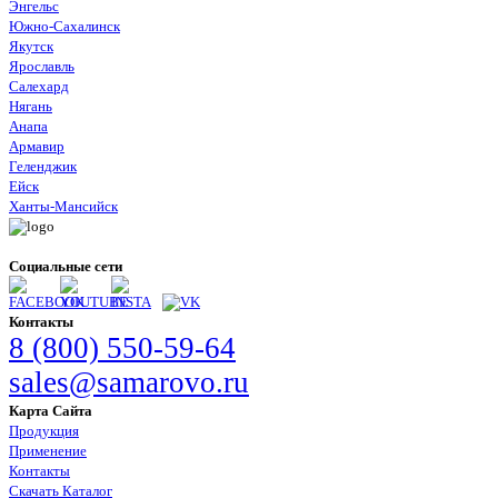
Энгельс
Южно-Сахалинск
Якутск
Ярославль
Салехард
Нягань
Анапа
Армавир
Геленджик
Ейск
Ханты-Мансийск
Социальные сети
Контакты
8 (800) 550-59-64
sales@samarovo.ru
Карта Сайта
Продукция
Применение
Контакты
Скачать Каталог