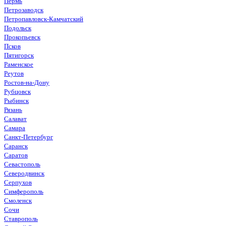
Пермь
Петрозаводск
Петропавловск-Камчатский
Подольск
Прокопьевск
Псков
Пятигорск
Раменское
Реутов
Ростов-на-Дону
Рубцовск
Рыбинск
Рязань
Салават
Самара
Санкт-Петербург
Саранск
Саратов
Севастополь
Северодвинск
Серпухов
Симферополь
Смоленск
Сочи
Ставрополь