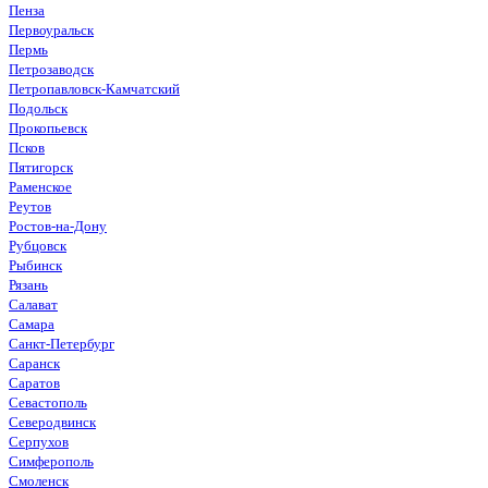
Пенза
Первоуральск
Пермь
Петрозаводск
Петропавловск-Камчатский
Подольск
Прокопьевск
Псков
Пятигорск
Раменское
Реутов
Ростов-на-Дону
Рубцовск
Рыбинск
Рязань
Салават
Самара
Санкт-Петербург
Саранск
Саратов
Севастополь
Северодвинск
Серпухов
Симферополь
Смоленск