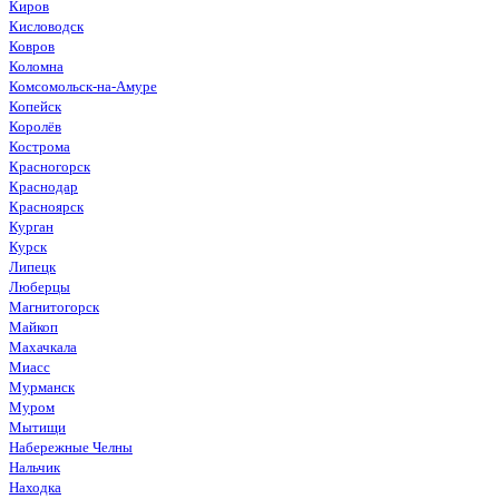
Киров
Кисловодск
Ковров
Коломна
Комсомольск-на-Амуре
Копейск
Королёв
Кострома
Красногорск
Краснодар
Красноярск
Курган
Курск
Липецк
Люберцы
Магнитогорск
Майкоп
Махачкала
Миасс
Мурманск
Муром
Мытищи
Набережные Челны
Нальчик
Находка