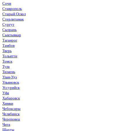
Сочи
Ставрополь
Старый Оскол
Стерлитамак
Сургут
Сызрань
Сыктывкар
Таганрог
Тамбов
Тверь
Тольятти
Томск
Тула
Тюмень
Улан-Удэ
Ульяновск
Уссурийск
Уфа
Хабаровск
Химки
Чебоксары
Челябинск
Череповец
Чита
Шахты