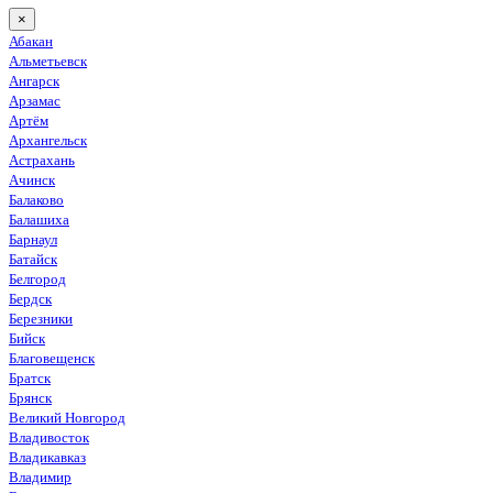
×
Абакан
Альметьевск
Ангарск
Арзамас
Артём
Архангельск
Астрахань
Ачинск
Балаково
Балашиха
Барнаул
Батайск
Белгород
Бердск
Березники
Бийск
Благовещенск
Братск
Брянск
Великий Новгород
Владивосток
Владикавказ
Владимир