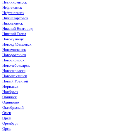
Невинномысск
Нефтекамск
Нефтеюганск
Нижневартовск
Нижнекамск
Нижний Новгород
Нижний Тагил
Новокузнецк
Новокуйбышевск
Новомосковск
Новороссийск
Новосибирск
Новочебоксарск
Новочеркасск
Новошахтинск
Новый Уренгой
Норильск
Ноябрьск
Обнинск
Одинцово
Октябрьский
Омск
Орёл
Оренбург
Орск