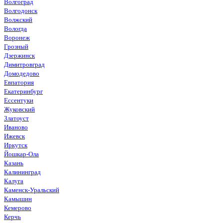
Волгоград
Волгодонск
Волжский
Вологда
Воронеж
Грозный
Дзержинск
Димитровград
Домодедово
Евпатория
Екатеринбург
Ессентуки
Жуковский
Златоуст
Иваново
Ижевск
Иркутск
Йошкар-Ола
Казань
Калининград
Калуга
Каменск-Уральский
Камышин
Кемерово
Керчь