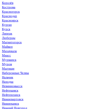
Королёв
Кострома
Красногорск
Краснодар
Красноярск
Курган
Курск
Липецк
Люберцы
Магнитогорск
Майкоп
Махачкала
Миасс
Мурманск
Муром
Мытищи
Набережные Челны
Нальчик
Находка
Невинномысск
Нефтекамск
Нефтеюганск
Нижневартовск
Нижнекамск
Нижний Новгород