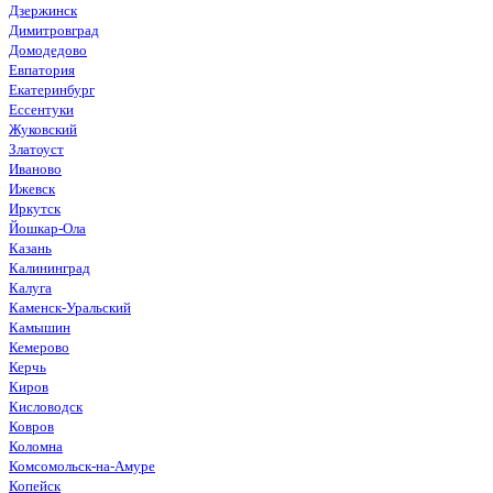
Дзержинск
Димитровград
Домодедово
Евпатория
Екатеринбург
Ессентуки
Жуковский
Златоуст
Иваново
Ижевск
Иркутск
Йошкар-Ола
Казань
Калининград
Калуга
Каменск-Уральский
Камышин
Кемерово
Керчь
Киров
Кисловодск
Ковров
Коломна
Комсомольск-на-Амуре
Копейск