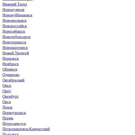
Нижний Тагил
Новокузнецк
Новокуйбышевск
Новомосковск
Новороссийск
Новосибирск
Новочебоксарск
Новочеркасск
Новошахтинск
Новый Уренгой
Норильск
Ноябрьск
Обнинск
Одинцово
Октябрьский
Омск
Орёл
Оренбург
Орск
Пенза
Первоуральск
Пермь
Петрозаводск
Петропавловск-Камчатский
Подольск