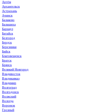
Артём
Архангельск
Астрахань
Ачинск
Балаково
Балашиха
Барнаул
Батайск
Белгород
Бердск
Березники
Бийск
Благовещенск
Братск
Брянск
Великий Новгород
Владивосток
Владикавказ
Владимир
Волгоград
Волгодонск
Волжский
Вологда
Воронеж
Грозный