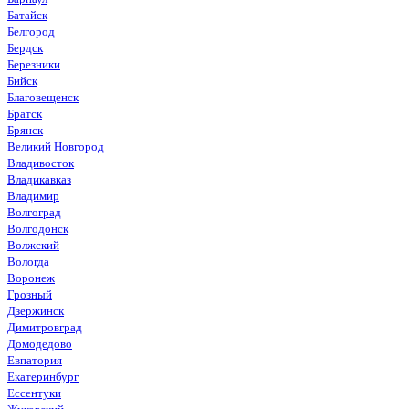
Батайск
Белгород
Бердск
Березники
Бийск
Благовещенск
Братск
Брянск
Великий Новгород
Владивосток
Владикавказ
Владимир
Волгоград
Волгодонск
Волжский
Вологда
Воронеж
Грозный
Дзержинск
Димитровград
Домодедово
Евпатория
Екатеринбург
Ессентуки