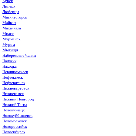
Курск
Липецк
Люберцы
Магнитогорск
Майкоп
Махачкала
Миасс
Мурманск
Муром
Мытищи
Набережные Челны
Нальчик
Находка
Невинномысск
Нефтекамск
Нефтеюганск
Нижневартовск
Нижнекамск
Нижний Новгород
Нижний Тагил
Новокузнецк
Новокуйбышевск
Новомосковск
Новороссийск
Новосибирск