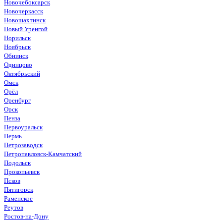
Новочебоксарск
Новочеркасск
Новошахтинск
Новый Уренгой
Норильск
Ноябрьск
Обнинск
Одинцово
Октябрьский
Омск
Орёл
Оренбург
Орск
Пенза
Первоуральск
Пермь
Петрозаводск
Петропавловск-Камчатский
Подольск
Прокопьевск
Псков
Пятигорск
Раменское
Реутов
Ростов-на-Дону