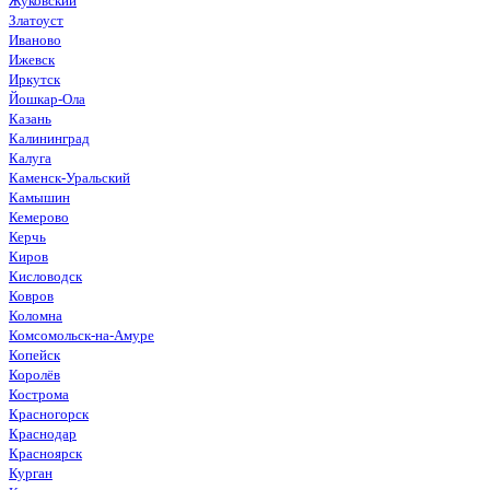
Жуковский
Златоуст
Иваново
Ижевск
Иркутск
Йошкар-Ола
Казань
Калининград
Калуга
Каменск-Уральский
Камышин
Кемерово
Керчь
Киров
Кисловодск
Ковров
Коломна
Комсомольск-на-Амуре
Копейск
Королёв
Кострома
Красногорск
Краснодар
Красноярск
Курган