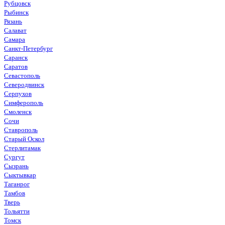
Рубцовск
Рыбинск
Рязань
Салават
Самара
Санкт-Петербург
Саранск
Саратов
Севастополь
Северодвинск
Серпухов
Симферополь
Смоленск
Сочи
Ставрополь
Старый Оскол
Стерлитамак
Сургут
Сызрань
Сыктывкар
Таганрог
Тамбов
Тверь
Тольятти
Томск