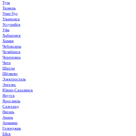
Тула
Тюмень
Улан-Удэ
Ульяновск
Уссурийск
Уфа
Хабаровск
Химки
Чебоксары
Челябинск
Череповец
Чита
Шахты
Щёлково
Электросталь
Энгельс
Южно-Сахалинск
Якутск
Ярославль
Салехард
Нягань
Анапа
Армавир
Геленджик
Ейск